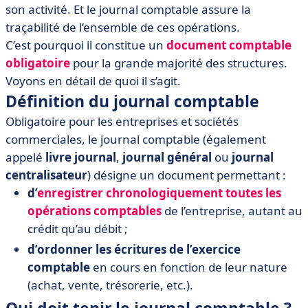
• Les différents types de journaux comptables
son activité. Et le journal comptable assure la
auxiliaires
traçabilité de l’ensemble de ces opérations.
• Comment faire un journal comptable ?
C’est pourquoi il constitue un
document comptable
obligatoire
pour la grande majorité des structures.
Voyons en détail de quoi il s’agit.
Définition du journal comptable
Obligatoire pour les entreprises et sociétés
commerciales, le journal comptable (également
appelé
livre journal
,
journal général
ou
journal
centralisateur
) désigne un document permettant :
d’
enregistrer chronologiquement toutes les
opérations comptables
de l’entreprise, autant au
crédit qu’au débit ;
d’ordonner les écritures de l’exercice
comptable
en cours en fonction de leur nature
(achat, vente, trésorerie, etc.).