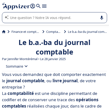
répondre (plusieurs lignes avec
shift + entrée
).
L'IA de Appvizer vous guide dans l'utilisation ou la sélection de
logiciel SaaS en entreprise.
Finance et comptabilité
Comptabilité
Le b.a.-ba du journal comptable
Le b.a.-ba du journal
comptable
Par
Jennifer Montérémal
• Le 28 janvier 2025
Sommaire
Vous vous demandez que doit comporter exactement
• Définition du journal comptable
le
journal comptable
, ou
livre journal
, de votre
• Qui doit tenir le journal comptable ? Les obligations
entreprise ?
La
comptabilité
est une discipline permettant de
• Journal comptable : débit et crédit
codifier et de conserver une trace des
opérations
• Exemple de journal comptable
comptables
réalisées chaque jour, dans le cadre de