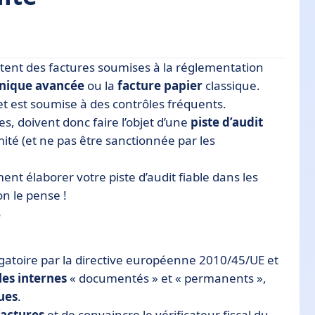
ttent des factures soumises à la réglementation
onique avancée
ou la
facture papier
classique.
 et est soumise à des contrôles fréquents.
es, doivent donc faire l’objet d’une
piste d’audit
mité (et ne pas être sanctionnée par les
 non-respect de la PAF ?
t élaborer votre piste d’audit fiable dans les
dit fiable. Les 5 étapes
’on le pense !
?
igatoire par la directive européenne 2010/45/UE et
les internes
« documentés » et « permanents »,
ues
.
factures
et de convaincre le vérificateur fiscal du