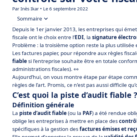
Par Inès Ikar • Le 6 septembre 2022
Sommaire
Depuis le 1er janvier 2013, les entreprises qui éme
• C’est quoi la piste d’audit fiable ?
fiscale ont le choix entre l’
EDI
, la
signature électr
Problème : la troisième option reste la plus utilisée
• Qui est concerné par la piste d’audit fiable ?
Les factures papier, pour répondre aux règles fiscal
• Pourquoi la piste d’audit fiable ?
fiable
si l’entreprise souhaite être en totale confor
• Quelles sont les sanctions encourues en cas de
administrations fiscales). 👀
Aujourd’hui, on vous montre étape par étape commen
• Méthodologie pour mettre en place la piste d’au
règles de l’art. Promis, ce n’est pas aussi difficile qu
• Quid des logiciels spécialisés
C’est quoi la piste d’audit fiable 
• En résumé
Définition générale
La
piste d’audit fiable
(ou la
PAF
) a été rendue obl
oblige les entreprises à mettre en place des
contrô
spécifiques à la gestion des
factures émises et reç
Elle permet d’apporter la preuve de la
validité des 