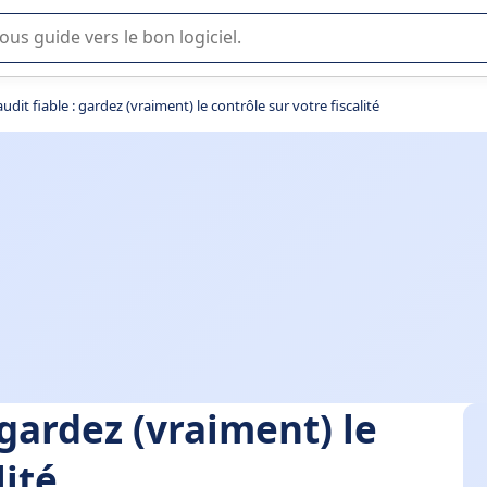
lisation ou la sélection de logiciel SaaS en entreprise.
audit fiable : gardez (vraiment) le contrôle sur votre fiscalité
: gardez (vraiment) le
lité