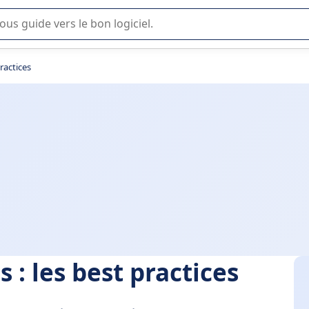
lisation ou la sélection de logiciel SaaS en entreprise.
ractices
 : les best practices