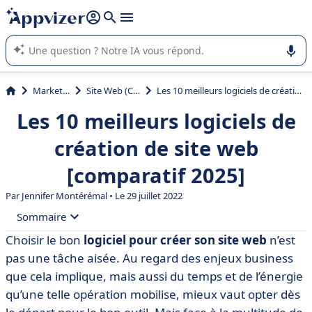
répondre (plusieurs lignes avec
shift + entrée
).
L'IA de Appvizer vous guide dans l'utilisation ou la sélection de
logiciel SaaS en entreprise.
Marketing
Site Web (CMS)
Les 10 meilleurs logiciels de création de site web [comparatif 2025]
Les 10 meilleurs logiciels de
création de site web
[comparatif 2025]
Par
Jennifer Montérémal
• Le 29 juillet 2022
Sommaire
Choisir le bon
logiciel pour créer son site web
n’est
• Tableau comparatif des meilleurs logiciels de création
pas une tâche aisée. Au regard des enjeux business
de site web
que cela implique, mais aussi du temps et de l’énergie
• Quels critères de sélection ?
qu’une telle opération mobilise, mieux vaut opter dès