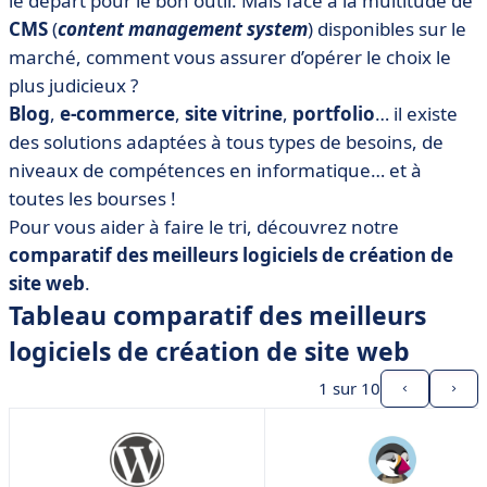
le départ pour le bon outil. Mais face à la multitude de
• WordPress
CMS
(
content management system
) disponibles sur le
• PrestaShop
marché, comment vous assurer d’opérer le choix le
• Shopify
plus judicieux ?
• Jimdo
Blog
,
e-commerce
,
site vitrine
,
portfolio
… il existe
• Joomla!
des solutions adaptées à tous types de besoins, de
niveaux de compétences en informatique… et à
• Magento
toutes les bourses !
• Site123
Pour vous aider à faire le tri, découvrez notre
• SiteW
comparatif des meilleurs logiciels de création de
• Weebly
site web
.
• Wix
Tableau comparatif des meilleurs
• Comment choisir son logiciel de création de site
logiciels de création de site web
web ?
1
sur 10