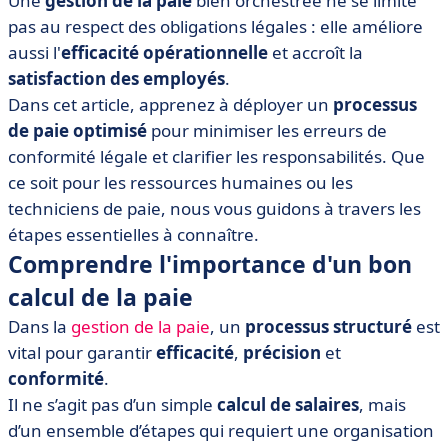
Une
gestion de la paie
bien orchestrée ne se limite
• Comment effectuer un calcul correct de la paie ?
pas au respect des obligations légales : elle améliore
• Outils et solutions numériques pour faciliter le calcul
aussi l'
efficacité opérationnelle
et accroît la
de la paie
satisfaction des employés
.
• Gestion de la paie à l'international 🌍
Dans cet article, apprenez à déployer un
processus
• Pour conclure sur le calcul de la paie
de paie optimisé
pour minimiser les erreurs de
conformité légale et clarifier les responsabilités. Que
ce soit pour les ressources humaines ou les
techniciens de paie, nous vous guidons à travers les
étapes essentielles à connaître.
Comprendre l'importance d'un bon
calcul de la paie
Dans la
gestion de la paie
, un
processus structuré
est
vital pour garantir
efficacité
,
précision
et
conformité
.
Il ne s’agit pas d’un simple
calcul de salaires
, mais
d’un ensemble d’étapes qui requiert une organisation