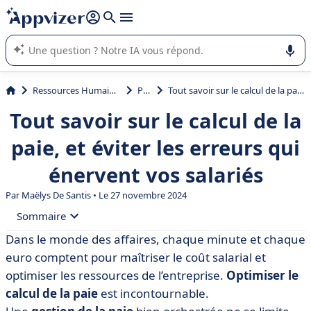
répondre (plusieurs lignes avec
shift + entrée
).
L'IA de Appvizer vous guide dans l'utilisation ou la sélection de
logiciel SaaS en entreprise.
Ressources Humaines (RH)
Paie
Tout savoir sur le calcul de la paie, et éviter les erreurs qui énervent vos salariés
Tout savoir sur le calcul de la
paie, et éviter les erreurs qui
énervent vos salariés
Par
Maëlys De Santis
• Le 27 novembre 2024
Sommaire
Dans le monde des affaires, chaque minute et chaque
• Comprendre l'importance d'un bon calcul de la paie
euro comptent pour maîtriser le coût salarial et
• Les 6 étapes essentielles du processus et du calcul de
optimiser les ressources de l’entreprise.
Optimiser le
la paie
calcul de la paie
est incontournable.