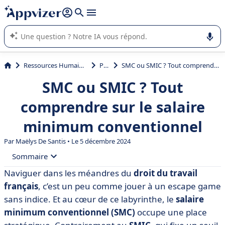
répondre (plusieurs lignes avec
shift + entrée
).
L'IA de Appvizer vous guide dans l'utilisation ou la sélection de
logiciel SaaS en entreprise.
Ressources Humaines (RH)
Paie
SMC ou SMIC ? Tout comprendre sur le salaire minimum conventionnel
SMC ou SMIC ? Tout
comprendre sur le salaire
minimum conventionnel
Par
Maëlys De Santis
• Le 5 décembre 2024
Sommaire
Naviguer dans les méandres du
droit du travail
• C'est quoi le SMC ?
français
, c’est un peu comme jouer à un escape game
• Quelles sont les obligations légales pour les
sans indice. Et au cœur de ce labyrinthe, le
salaire
employeurs ?
minimum conventionnel (SMC)
occupe une place