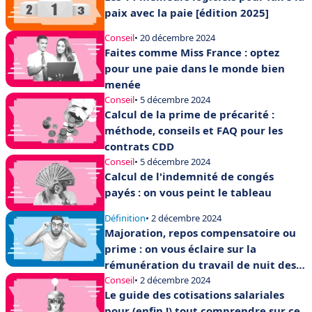
paix avec la paie [édition 2025]
Conseil
• 20 décembre 2024
Faites comme Miss France : optez
pour une paie dans le monde bien
menée
Conseil
• 5 décembre 2024
Calcul de la prime de précarité :
méthode, conseils et FAQ pour les
contrats CDD
Conseil
• 5 décembre 2024
Calcul de l'indemnité de congés
payés : on vous peint le tableau
Définition
• 2 décembre 2024
Majoration, repos compensatoire ou
prime : on vous éclaire sur la
rémunération du travail de nuit des
salariés
Conseil
• 2 décembre 2024
Le guide des cotisations salariales
pour (enfin !) tout comprendre sur ce