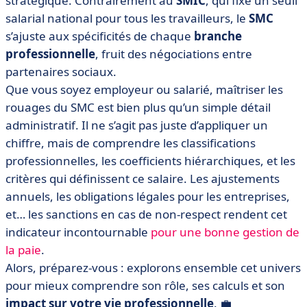
stratégique. Contrairement au
SMIC
, qui fixe un seuil
• SMC : focus sur des cas particuliers
salarial national pour tous les travailleurs, le
SMC
• Comment calculer le SMC ?
s’ajuste aux spécificités de chaque
branche
• Quelles sont les sanctions en cas de non-respect du
professionnelle
, fruit des négociations entre
SMC ?
partenaires sociaux.
• Que retenir sur le salaire minimal conventionnel ?
Que vous soyez employeur ou salarié, maîtriser les
rouages du SMC est bien plus qu’un simple détail
administratif. Il ne s’agit pas juste d’appliquer un
chiffre, mais de comprendre les classifications
professionnelles, les coefficients hiérarchiques, et les
critères qui définissent ce salaire. Les ajustements
annuels, les obligations légales pour les entreprises,
et… les sanctions en cas de non-respect rendent cet
indicateur incontournable
pour une bonne gestion de
la paie
.
Alors, préparez-vous : explorons ensemble cet univers
pour mieux comprendre son rôle, ses calculs et son
impact sur votre vie professionnelle
. 💼