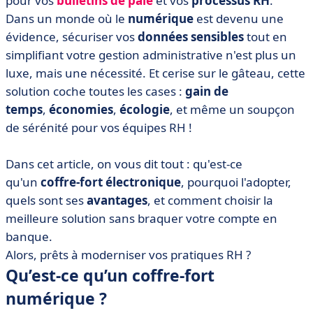
pour vos
bulletins de paie
et vos
processus RH
.
• Le coffre-fort électronique pour bulletin de paie :
obligatoire en 2024/2025 ?
Dans un monde où le
numérique
est devenu une
évidence, sécuriser vos
données sensibles
tout en
• Choisissez le meilleur coffre-fort numérique pour la
simplifiant votre gestion administrative n'est plus un
distribution de vos bulletins de paie
luxe, mais une nécessité. Et cerise sur le gâteau, cette
• 6 étapes pour Implémenter un coffre-fort numérique
solution coche toutes les cases :
gain de
• Mettez en place un coffre-fort numérique, sans
temps
,
économies
,
écologie
, et même un soupçon
braquer votre compte en banque
de sérénité pour vos équipes RH !
Dans cet article, on vous dit tout : qu'est-ce
qu'un
coffre-fort électronique
, pourquoi l'adopter,
quels sont ses
avantages
, et comment choisir la
meilleure solution sans braquer votre compte en
banque.
Alors, prêts à moderniser vos pratiques RH ?
Qu’est-ce qu’un coffre-fort
numérique ?