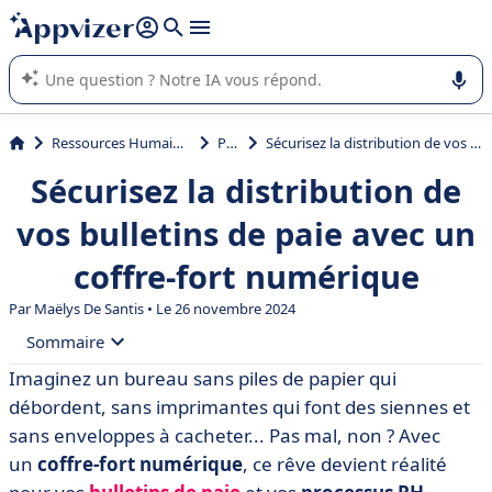
répondre (plusieurs lignes avec
shift + entrée
).
L'IA de Appvizer vous guide dans l'utilisation ou la sélection de
logiciel SaaS en entreprise.
Ressources Humaines (RH)
Paie
Sécurisez la distribution de vos bulletins de paie avec un coffre-fort numérique
Sécurisez la distribution de
vos bulletins de paie avec un
coffre-fort numérique
Par
Maëlys De Santis
• Le 26 novembre 2024
Sommaire
Imaginez un bureau sans piles de papier qui
• Qu’est-ce qu’un coffre-fort numérique ?
débordent, sans imprimantes qui font des siennes et
• Quels sont les 5 avantages des coffres-forts
sans enveloppes à cacheter... Pas mal, non ? Avec
numériques ?
un
coffre-fort numérique
, ce rêve devient réalité