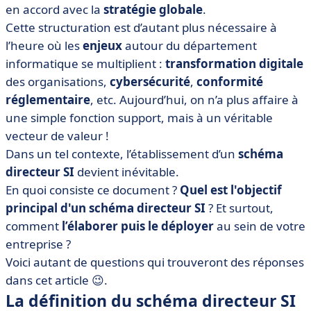
en accord avec la
stratégie globale
.
• Comment élaborer un schéma directeur informatique
Cette structuration est d’autant plus nécessaire à
? Les 6 étapes à suivre
l’heure où les
enjeux
autour du département
• Schéma directeur SI : nos 5 derniers conseils
informatique se multiplient :
transformation digitale
des organisations,
cybersécurité
,
conformité
réglementaire
, etc. Aujourd’hui, on n’a plus affaire à
une simple fonction support, mais à un véritable
vecteur de valeur !
Dans un tel contexte, l’établissement d’un
schéma
directeur SI
devient inévitable.
En quoi consiste ce document ?
Quel est l'objectif
principal d'un schéma directeur SI
? Et surtout,
comment
l’élaborer puis le déployer
au sein de votre
entreprise ?
Voici autant de questions qui trouveront des réponses
dans cet article 😉.
La définition du schéma directeur SI