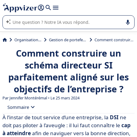
répondre (plusieurs lignes avec
shift + entrée
).
L'IA de Appvizer vous guide dans l'utilisation ou la sélection de
logiciel SaaS en entreprise.
Organisation et planification
Gestion de portefeuille de projets (PPM)
Comment construire un schéma directeur SI parfaitement aligné sur les objectifs de l’entreprise ?
Comment construire un
schéma directeur SI
parfaitement aligné sur les
objectifs de l’entreprise ?
Par
Jennifer Montérémal
• Le 25 mars 2024
Sommaire
À l’instar de tout service d’une entreprise, la
DSI
ne
• La définition du schéma directeur SI
doit pas piloter à l’aveugle : il lui faut connaître le
cap
• Pourquoi le schéma directeur SI est-il si important ?
à atteindre
afin de naviguer vers la bonne direction,