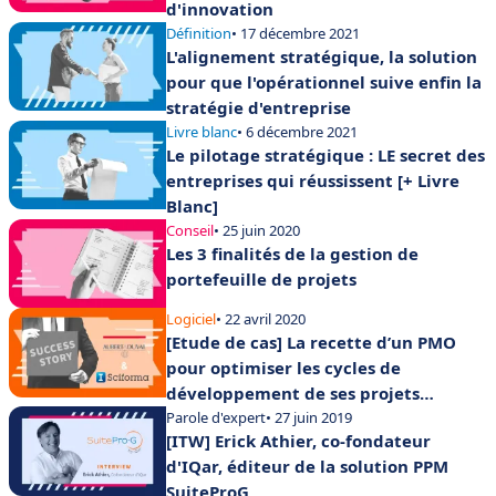
d'innovation
Définition
• 17 décembre 2021
L'alignement stratégique, la solution
pour que l'opérationnel suive enfin la
stratégie d'entreprise
Livre blanc
• 6 décembre 2021
Le pilotage stratégique : LE secret des
entreprises qui réussissent [+ Livre
Blanc]
Conseil
• 25 juin 2020
Les 3 finalités de la gestion de
portefeuille de projets
Logiciel
• 22 avril 2020
[Etude de cas] La recette d’un PMO
pour optimiser les cycles de
développement de ses projets
industriels
Parole d'expert
• 27 juin 2019
[ITW] Erick Athier, co-fondateur
d'IQar, éditeur de la solution PPM
SuiteProG