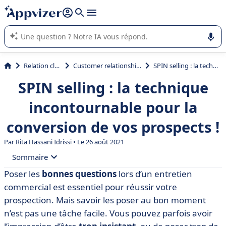
répondre (plusieurs lignes avec
shift + entrée
).
L'IA de Appvizer vous guide dans l'utilisation ou la sélection de
logiciel SaaS en entreprise.
Relation client et vente
Customer relationship management (CRM)
SPIN selling : la technique incontournable pour la conversion de vos prospects !
SPIN selling : la technique
incontournable pour la
conversion de vos prospects !
Par
Rita Hassani Idrissi
• Le 26 août 2021
Sommaire
Poser les
bonnes questions
lors d’un entretien
• Qu’est-ce que le SPIN selling ?
commercial est essentiel pour réussir votre
• Les 4 phases du SPIN selling
prospection. Mais savoir les poser au bon moment
n’est pas une tâche facile. Vous pouvez parfois avoir
• Les 4 questions du SPIN selling (exemples inclus)