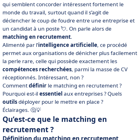
qui semblent concorder intéressent fortement le
• Les limites du matching en recrutement
monde du travail, surtout quand il s’agit de
• Comment faire un matching RH efficace ? Les
déclencher le coup de foudre entre une entreprise et
4 bonnes pratiques
un candidat à un poste 💘. On parle alors de
• Les outils du matching en recrutement
matching en recrutement
.
• Que retenir du matching en recrutement ?
Alimenté par l’
intelligence artificielle
, ce procédé
permet aux organisations de dénicher plus facilement
la perle rare, celle qui possède exactement les
compétences recherchées
, parmi la masse de CV
réceptionnés. Intéressant, non ?
Comment
définir
le matching en recrutement ?
Pourquoi est-il
essentiel
aux entreprises ? Quels
outils
déployer pour le mettre en place ?
Éclairages. 🤔💡
Qu’est-ce que le matching en
recrutement ?
Définition du matching en recrutement