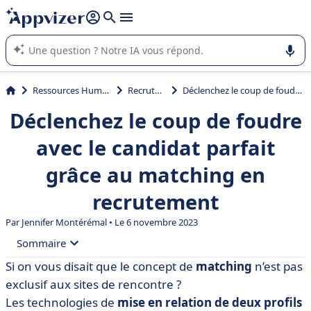
répondre (plusieurs lignes avec
shift + entrée
).
L'IA de Appvizer vous guide dans l'utilisation ou la sélection de
logiciel SaaS en entreprise.
Ressources Humaines (RH)
Recrutement
Déclenchez le coup de foudre avec le candidat parfait grâce au matching en recrutement
Déclenchez le coup de foudre
avec le candidat parfait
grâce au matching en
recrutement
Par
Jennifer Montérémal
• Le 6 novembre 2023
Sommaire
Si on vous disait que le concept de
matching
n’est pas
• Qu’est-ce que le matching en recrutement ?
exclusif aux sites de rencontre ?
• À quoi ça sert, le matching de CV ?
Les technologies de
mise en relation de deux profils