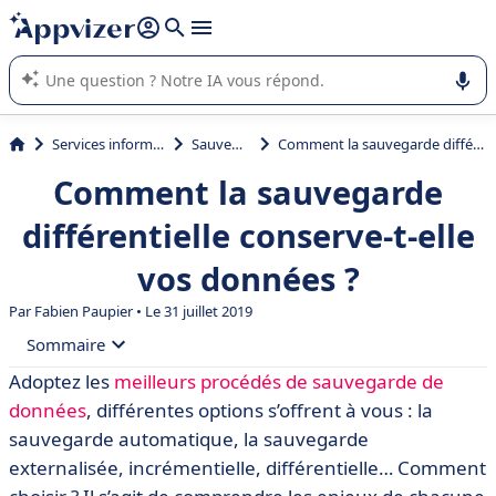
répondre (plusieurs lignes avec
shift + entrée
).
L'IA de Appvizer vous guide dans l'utilisation ou la sélection de
logiciel SaaS en entreprise.
Services informatiques
Sauvegarde
Comment la sauvegarde différentielle conserve-t-elle vos données ?
Comment la sauvegarde
différentielle conserve-t-elle
vos données ?
Par Fabien Paupier • Le 31 juillet 2019
Sommaire
Adoptez les
meilleurs procédés de sauvegarde de
• La sauvegarde différentielle définition
données
, différentes options s’offrent à vous : la
• Comment fonctionnent les sauvegardes ?
sauvegarde automatique, la sauvegarde
externalisée, incrémentielle, différentielle… Comment
• Quels en sont les avantages et les inconvénients ?