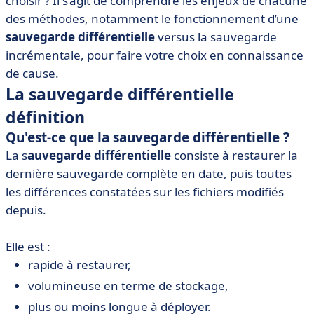
choisir ? Il s’agit de comprendre les enjeux de chacune
• Dans quels cas déployer une sauvegarde différentielle
des méthodes, notamment le fonctionnement d’une
?
sauvegarde différentielle
versus la sauvegarde
• Comment mettre en place vos sauvegardes ?
incrémentale, pour faire votre choix en connaissance
de cause.
La sauvegarde différentielle
définition
Qu'est-ce que la sauvegarde différentielle ?
La s
auvegarde différentielle
consiste à restaurer la
dernière sauvegarde complète en date, puis toutes
les différences constatées sur les fichiers modifiés
depuis.
Elle est :
rapide à restaurer,
volumineuse en terme de stockage,
plus ou moins longue à déployer.