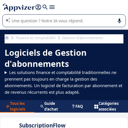
répondre (plusieurs lignes avec
shift + entrée
).
L'IA de Appvizer vous guide dans l'utilisation ou la sélection de
logiciel SaaS en entreprise.
Finance et comptabilité
Gestion d'abonnements
Logiciels de Gestion
d'abonnements
Les solutions finance et comptabilité traditionnelles ne
prennent pas toujours en charge la gestion des
abonnements. Un logiciel de facturation par abonnement et
de revenus récurrents est plus adapté.
Tous les
Guide
Catégories
FAQ
logiciels
d'achat
associées
SubscriptionFlow