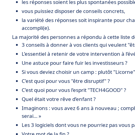
les réponses soient les plus spontanées possible
• Autres vidéos et découvertes repérées au Fran
vous puissiez disposer de conseils concrets,
la variété des réponses soit inspirante pour 
accompli(e).
La majorité des personnes a répondu à cette liste d
3 conseils à donner à vos clients qui veulent "êt
L’essentiel à retenir de votre intervention à l
Une astuce pour faire fuir les investisseurs ?
Si vous deviez choisir un camp : plutôt "Licorne
C’est quoi pour vous "être disruptif" ?
C’est quoi pour vous l’esprit "TECH4GOOD" ?
Quel était votre rêve d’enfant ?
Imaginons : vous avez 6 ans à nouveau ; complé
serai… »
Les 3 logiciels dont vous ne pourriez pas vous p
Votre mot de la fin ?