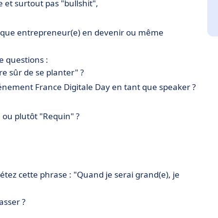
 et surtout pas "bullshit",
ce Digitale Day 2018
chaque entrepreneur(e) en devenir ou même
e questions :
re sûr de se planter" ?
’événement France Digitale Day en tant que speaker ?
" ou plutôt "Requin" ?
tez cette phrase : "Quand je serai grand(e), je
asser ?