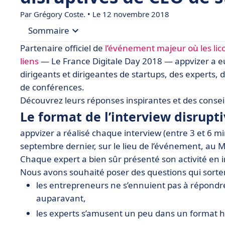
Par
Grégory Coste.
• Le 12 novembre 2018
Sommaire
Partenaire officiel de
l’événement majeur où les lic
• Le format de l’interview disruptive en une vidé
liens
— Le France Digitale Day 2018 — appvizer a eu
dirigeants et dirigeantes de startups, des experts,
• L’interview disruptive de Céline Lazorthes, C
de conférences.
• L’interview disruptive de Nicolas Bustamante, 
Découvrez leurs réponses inspirantes et des conseil
• L’interview disruptive de Jasmine Anteunis, Co-
Le format de l’interview disrupt
• L’interview disruptive d’Arnaud Pigueller, Co-f
appvizer a réalisé chaque interview (entre 3 et 6 m
• L’interview disruptive de Sarah-Diane Eck, CEO
septembre dernier, sur le lieu de l’événement, au M
Chaque expert a bien sûr présenté son activité en i
• L’interview disruptive de Lara Rouyrès Fondatri
Nous avons souhaité poser des questions qui sortent
• L’interview disruptive d’Emmanuel Straschnov,
les entrepreneurs ne s’ennuient pas à répondre
• L’interview disruptive de Lilia Coll, Directrice 
auparavant,
• L’interview disruptive de Nicolas Cristi, direct
les experts s’amusent un peu dans un format h