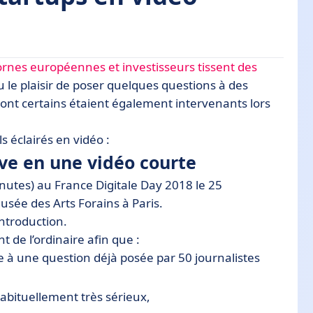
ornes européennes et investisseurs tissent des
o courte
 le plaisir de poser quelques questions à des
 dont certains étaient également intervenants lors
EO, Mangopay
CEO, Doctrine.fr
s éclairés en vidéo :
fondatrice, Recast.AI
ive en une vidéo courte
ondateur, SnapCall
inutes) au France Digitale Day 2018 le 25
, Sandblock
usée des Arts Forains à Paris.
ntroduction.
ce, Visualbot.ai
 de l’ordinaire afin que :
 Fondateur, Bubble
 à une question déjà posée par 50 journalistes
AIE, Capgemini
eur de SuniBRAIN
abituellement très sérieux,