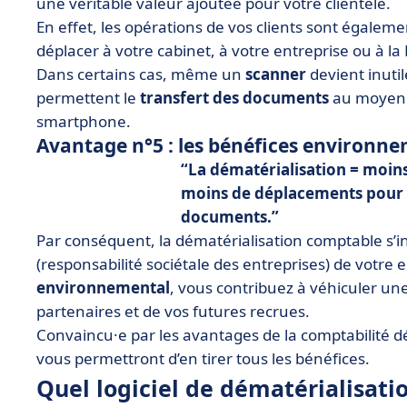
une véritable valeur ajoutée pour votre clientèle.
En effet, les opérations de vos clients sont égalemen
déplacer à votre cabinet, à votre entreprise ou à la
Dans certains cas, même un
scanner
devient inutil
permettent le
transfert des documents
au moyen d
smartphone.
Avantage n°5 : les bénéfices environn
La dématérialisation =
moins
moins de déplacements pour fa
documents.
Par conséquent, la dématérialisation comptable s’in
(responsabilité sociétale des entreprises) de votre 
environnemental
, vous contribuez à véhiculer un
partenaires et de vos futures recrues.
Convaincu·e par les avantages de la comptabilité dém
vous permettront d’en tirer tous les bénéfices.
Quel logiciel de dématérialisati