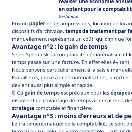
réaliser une économie annuell
en optant pour la comptabilit
Gestimum
Prix du
papier
et des impressions, location de loca
dispositifs d’archivage,
temps de traitement par f
manuellement représente un coût, qui diminue fort
Avantage n°2 : le gain de temps
Selon Spendesk, la comptabilité dématérialisée et l
temps passé sur une facture. En effet elles évitent
Nous pensons particulièrement à la saisie manuelle (
Par ailleurs, grâce à la dématérialisation, la rech
devient aussi plus simple et rapide.
☝️ Ce
gain de temps
est précieux pour les
équipes
disposent de davantage de temps à consacrer à des 
stratégie
comptable et financière.
Avantage n°3 : moins d’erreurs et de pe
Le traitement manuel de la comptabilité, ce sont de
bureau ou sur celui de votre comptable… autant di