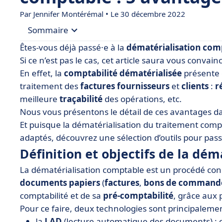
Par
Jennifer Montérémal
• Le 30 décembre 2022
Sommaire
Êtes-vous déjà passé·e à la
dématérialisation com
• Définition et objectifs de la dématérialisation
Si ce n’est pas le cas, cet article saura vous convain
En effet, la
comptabilité dématérialisée
présente 
• Les 5 avantages de la dématérialisation compt
traitement des
factures fournisseurs
et
clients
:
r
• Quel logiciel de dématérialisation comptable ?
meilleure
traçabilité
des opérations, etc.
Nous vous présentons le détail de ces avantages dan
Et puisque la dématérialisation du traitement compta
adaptés, découvrez une sélection d’outils pour passe
Définition et objectifs de la dé
La dématérialisation comptable est un procédé cons
documents papiers
(
factures
,
bons de command
comptabilité et de sa
pré-comptabilité
, grâce aux p
Pour ce faire, deux technologies sont principalement
la
LAD
(lecture automatique des documents) : el