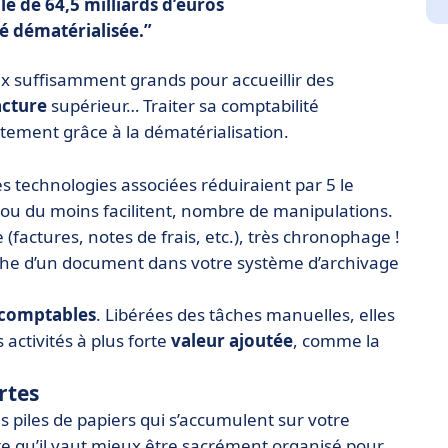
e de 64,5 milliards d’euros
é dématérialisée.
ux suffisamment grands pour accueillir des
acture
supérieur… Traiter sa comptabilité
ement grâce à la dématérialisation.
es technologies associées réduiraient par 5 le
, ou du moins facilitent, nombre de manipulations.
factures, notes de frais, etc.), très chronophage !
erche d’un document dans votre système d’archivage
 comptables
. Libérées des tâches manuelles, elles
activités à plus forte
valeur ajoutée
, comme la
rtes
s piles de papiers qui s’accumulent sur votre
re qu’il vaut mieux être sacrément organisé pour