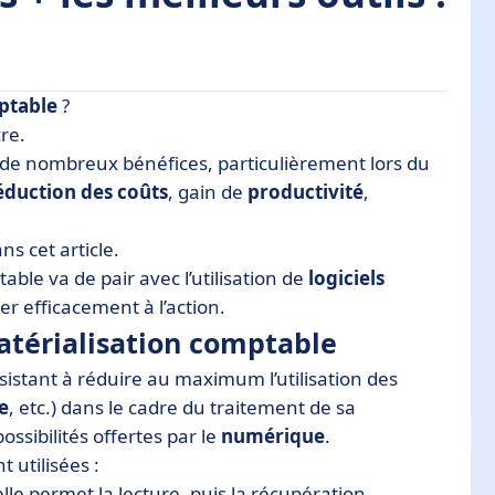
ptable
?
 comptable
cre.
de nombreux bénéfices, particulièrement lors du
able
éduction des coûts
, gain de
productivité
,
s cet article.
ble va de pair avec l’utilisation de
logiciels
r efficacement à l’action.
matérialisation comptable
istant à réduire au maximum l’utilisation des
e
, etc.) dans le cadre du traitement de sa
ossibilités offertes par le
numérique
.
 utilisées :
le permet la lecture, puis la récupération