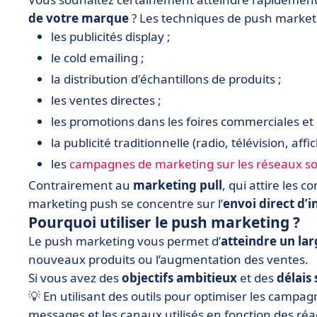
de votre marque
? Les techniques de push marketi
les publicités display ;
le cold emailing ;
la distribution d'échantillons de produits ;
les ventes directes ;
les promotions dans les foires commerciales et 
la publicité traditionnelle (radio, télévision, affi
les
campagnes de marketing sur les réseaux s
Contrairement au
marketing pull
, qui attire les 
marketing push se concentre sur l’
envoi direct d’
Pourquoi utiliser le push marketing ?
Le push marketing vous permet d’
atteindre un la
nouveaux produits ou l’augmentation des ventes.
Si vous avez des
objectifs ambitieux
et des
délais 
💡 En utilisant des outils pour optimiser les campa
messages et les canaux utilisés en fonction des ré