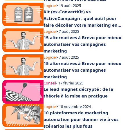
Logiciel
• 19 août 2025
Kit (ex-ConvertKit) vs
ActiveCampaign : quel outil pour
faire décoller votre marketing en
2025 ?
Logiciel
• 7 août 2025
15 alternatives à Brevo pour mieux
automatiser vos campagnes
marketing
Logiciel
• 7 août 2025
15 alternatives à Brevo pour mieux
automatiser vos campagnes
marketing
Conseil
• 17 février 2025
Le lead magnet décrypté : de la
théorie à la mise en pratique
Logiciel
• 18 novembre 2024
10 plateformes de marketing
automation pour donner vie à vos
scénarios les plus fous