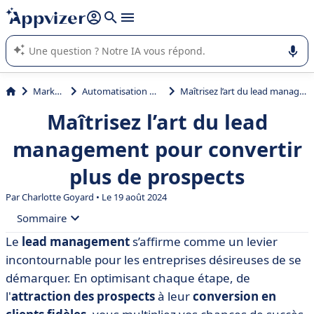
répondre (plusieurs lignes avec
shift + entrée
).
L'IA de Appvizer vous guide dans l'utilisation ou la sélection de
logiciel SaaS en entreprise.
Marketing
Automatisation marketing
Maîtrisez l’art du lead management pour convertir plus de prospects
Maîtrisez l’art du lead
management pour convertir
plus de prospects
Par
Charlotte Goyard
• Le 19 août 2024
Sommaire
Le
lead management
s’affirme comme un levier
• Qu'est-ce que le lead management ?
incontournable pour les entreprises désireuses de se
• Importance du lead management
démarquer. En optimisant chaque étape, de
l'
attraction des prospects
à leur
conversion en
• Les étapes clés du processus de lead management