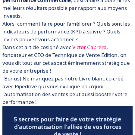
performance commerciale
, c’est-à-dire à obtenir les
commerciale !
meilleurs résultats possible par rapport aux moyens
• Des outils au service de votre performance
investis.
commerciale
Alors, comment faire pour l’améliorer ? Quels sont les
• L'IA, le nouvel eldorado de la performance
indicateurs de performance (KPI) à suivre ? Quels
commerciale ?
leviers pouvez-vous actionner ?
• On résume !
Dans cet article cosigné avec
Victor Cabrera
,
fondateur et CEO de Technique de Vente Édition, on
vous dit tout sur cet aspect éminemment stratégique
de votre entreprise !
[Bonus] Ne manquez pas notre Livre blanc co-créé
avec Pipedrive qui vous explique pourquoi
l’automatisation des ventes peut aussi booster votre
performance !
5 secrets pour faire de votre stratégie
d'automatisation l'alliée de vos forces
de vente !