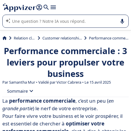
répondre (plusieurs lignes avec
shift + entrée
).
L'IA de Appvizer vous guide dans l'utilisation ou la sélection de
logiciel SaaS en entreprise.
Relation client et vente
Customer relationship management (CRM)
Performance commerciale : 3 leviers pour propulser votre business
Performance commerciale : 3
leviers pour propulser votre
business
Par
Samantha Mur
• Validé par
Victor Cabrera
• Le 15 avril 2025
Sommaire
La
performance commerciale
, c’est un peu (
en
• La performance commerciale, c’est quoi ?
grande partie
) le nerf de votre entreprise.
• Comment évaluer la performance commerciale ?
Pour faire vivre votre business et le voir prospérer, il
est essentiel de chercher à
optimiser votre
• 5 leviers pour booster votre performance