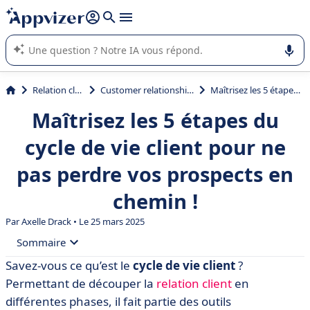
répondre (plusieurs lignes avec
shift + entrée
).
L'IA de Appvizer vous guide dans l'utilisation ou la sélection de
logiciel SaaS en entreprise.
Relation client et vente
Customer relationship management (CRM)
Maîtrisez les 5 étapes du cycle de vie client pour ne pas perdre vos prospects en chemin !
Maîtrisez les 5 étapes du
cycle de vie client pour ne
pas perdre vos prospects en
chemin !
Par
Axelle Drack
• Le 25 mars 2025
Sommaire
Savez-vous ce qu’est le
cycle de vie client
?
• Définition du cycle de vie client
Permettant de découper la
relation client
en
• Les 5 étapes du cycle de vie client
différentes phases, il fait partie des outils