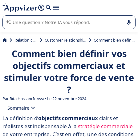
répondre (plusieurs lignes avec
shift + entrée
).
L'IA de Appvizer vous guide dans l'utilisation ou la sélection de
logiciel SaaS en entreprise.
Relation client et vente
Customer relationship management (CRM)
Comment bien définir vos objectifs commerciaux et stimuler votre force de vente ?
Comment bien définir vos
objectifs commerciaux et
stimuler votre force de vente
?
Par
Rita Hassani Idrissi
• Le 22 novembre 2024
Sommaire
La définition d’
objectifs commerciaux
clairs et
• Qu’est-ce qu’un bon objectif commercial ?
réalistes est indispensable à la
stratégie commerciale
• Les 9 types d'objectifs commerciaux ?
de votre entreprise. C’est en effet, une des conditions