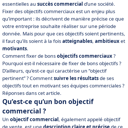
essentielles au
succès commercial
d’une société.
• Pourquoi mettre en place des objectifs commerciaux
Fixer des objectifs commerciaux est un enjeu plus
?
qu’important : ils décrivent de manière précise ce que
• Comment déterminer les objectifs commerciaux ?
votre entreprise souhaite réaliser sur une période
• 5 conseils pour bien suivre ses objectifs commerciaux
donnée. Mais pour que ces objectifs soient pertinents,
il faut qu’ils soient à la fois
atteignables
,
ambitieux
et
motivants
.
Comment fixer de bons
objectifs commerciaux
?
Pourquoi est-il nécessaire de fixer de bons objectifs ?
D’ailleurs, qu’est-ce qui caractérise un “objectif
pertinent” ? Comment
suivre les résultats
de ses
objectifs tout en motivant ses équipes commerciales ?
Réponses dans cet article.
Qu’est-ce qu’un bon objectif
commercial ?
Un
objectif commercial
,
également appelé objectif
de vente, est une
description claire et précise
de ce