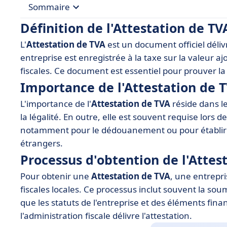
Sommaire
Définition de l'Attestation de TV
• Définition de l'Attestation de TVA
L'
Attestation de TVA
est un document officiel délivré
• Importance de l'Attestation de TVA
entreprise est enregistrée à la taxe sur la valeur aj
• Processus d'obtention de l'Attestation de TVA
fiscales. Ce document est essentiel pour prouver la 
Importance de l'Attestation de 
• Utilisation de l'Attestation de TVA dans les affai
L'importance de l'
• Outils et logiciels recommandés pour gérer l'At
Attestation de TVA
réside dans le
la légalité. En outre, elle est souvent requise lors
• Conclusion
notamment pour le dédouanement ou pour établir d
étrangers.
Processus d'obtention de l'Attes
Pour obtenir une
Attestation de TVA
, une entrepri
fiscales locales. Ce processus inclut souvent la so
que les statuts de l'entreprise et des éléments fina
l'administration fiscale délivre l'attestation.