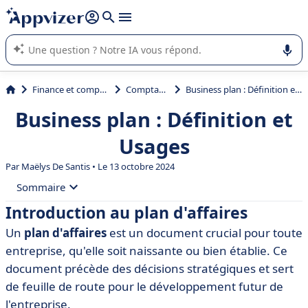
répondre (plusieurs lignes avec
shift + entrée
).
L'IA de Appvizer vous guide dans l'utilisation ou la sélection de
logiciel SaaS en entreprise.
Finance et comptabilité
Comptabilité
Business plan : Définition et Usages
Business plan : Définition et
Usages
Par
Maëlys De Santis
• Le 13 octobre 2024
Sommaire
Introduction au plan d'affaires
• Introduction au plan d'affaires
Un
plan d'affaires
est un document crucial pour toute
• Définition du plan d'affaires
entreprise, qu'elle soit naissante ou bien établie. Ce
• Importance d'un plan d'affaires
document précède des décisions stratégiques et sert
de feuille de route pour le développement futur de
• Composantes clés d'un plan d'affaires
l'entreprise.