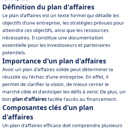
• Types de plans d'affaires
Définition du plan d'affaires
• Étapes pour rédiger un plan d'affaires
Le plan d'affaires est un texte formel qui détaille les
• Outils et logiciels recommandés pour élaborer un
objectifs d'une entreprise, les stratégies prévues pour
plan d'affaires
atteindre ces objectifs, ainsi que les ressources
• Exemples de plans d'affaires réussis
nécessaires. Il constitue une documentation
• Conclusion
essentielle pour les investisseurs et partenaires
potentiels.
Importance d'un plan d'affaires
Avoir un plan d'affaires solide peut déterminer la
réussite ou l'échec d'une entreprise. En effet, il
permet de clarifier la vision, de mieux cerner le
marché cible et d'anticiper les défis à venir. De plus, un
bon
plan d'affaires
facilite l'accès au financement.
Composantes clés d'un plan
d'affaires
Un plan d'affaires efficace doit comprendre plusieurs