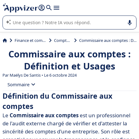
répondre (plusieurs lignes avec
shift + entrée
).
L'IA de Appvizer vous guide dans l'utilisation ou la sélection de
logiciel SaaS en entreprise.
Finance et comptabilité
Comptabilité
Commissaire aux comptes : Définition et Usages
Commissaire aux comptes :
Définition et Usages
Par
Maëlys De Santis
• Le 6 octobre 2024
Sommaire
Définition du Commissaire aux
• Définition du Commissaire aux comptes
comptes
• Rôle et responsabilités
Le
Commissaire aux comptes
est un professionnel
• Qualifications requises pour devenir Commissaire
de l'audit externe chargé de vérifier et d'attester la
aux comptes
sincérité des comptes d'une entreprise. Son rôle est
• Importance du Commissaire aux comptes dans les