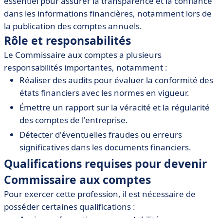
essentiel pour assurer la transparence et la confiance
entreprises
dans les informations financières, notamment lors de
• Processus d'audit par un Commissaire aux comptes
la publication des comptes annuels.
Rôle et responsabilités
• Outils et logiciels recommandés pour les
Commissaires aux comptes
Le Commissaire aux comptes a plusieurs
• Conclusion
responsabilités importantes, notamment :
Réaliser des audits pour évaluer la conformité des
états financiers avec les normes en vigueur.
Émettre un rapport sur la véracité et la régularité
des comptes de l'entreprise.
Détecter d'éventuelles fraudes ou erreurs
significatives dans les documents financiers.
Qualifications requises pour devenir
Commissaire aux comptes
Pour exercer cette profession, il est nécessaire de
posséder certaines qualifications :