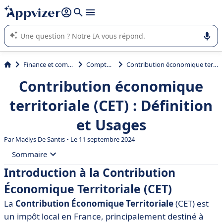
répondre (plusieurs lignes avec
shift + entrée
).
L'IA de Appvizer vous guide dans l'utilisation ou la sélection de
logiciel SaaS en entreprise.
Finance et comptabilité
Comptabilité
Contribution économique territoriale (CET) : Définition et Usages
Contribution économique
territoriale (CET) : Définition
et Usages
Par
Maëlys De Santis
• Le 11 septembre 2024
Sommaire
Introduction à la Contribution
• Introduction à la Contribution Économique
Économique Territoriale (CET)
Territoriale (CET)
La
Contribution Économique Territoriale
(CET) est
• Historique et contexte de la CET
un impôt local en France, principalement destiné à