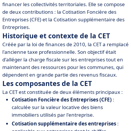
• Les composantes de la CET
financer les collectivités territoriales. Elle se compose
• Calcul de la Contribution Économique Territoriale
de deux contributions : la Cotisation Foncière des
• Exemptions et réductions possibles
Entreprises (CFE) et la Cotisation supplémentaire des
Entreprises.
• Impact de la CET sur les entreprises
Historique et contexte de la CET
• Outils et logiciels pour optimiser la gestion de la CET
Créée par la loi de finances de 2010, la CET a remplacé
• Ressources supplémentaires et références
l'ancienne taxe professionnelle. Son objectif était
d'alléger la charge fiscale sur les entreprises tout en
maintenant des ressources pour les communes, qui
dépendent en grande partie des revenus fiscaux.
Les composantes de la CET
La CET est constituée de deux éléments principaux :
Cotisation Foncière des Entreprises (CFE)
:
calculée sur la valeur locative des biens
immobiliers utilisés par l'entreprise.
Cotisation supplémentaire des entreprises
: