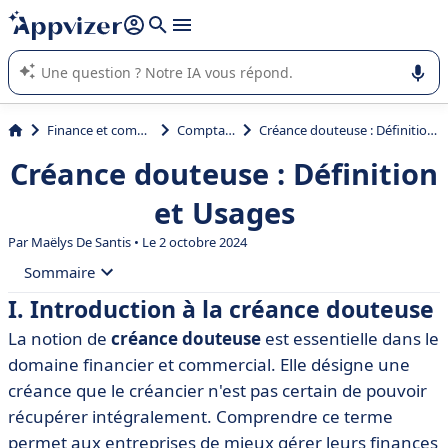
répondre (plusieurs lignes avec
shift + entrée
).
L'IA de Appvizer vous guide dans l'utilisation ou la sélection de
logiciel SaaS en entreprise.
Finance et comptabilité
Comptabilité
Créance douteuse : Définition et Usages
Créance douteuse : Définition
et Usages
Par
Maëlys De Santis
• Le 2 octobre 2024
Sommaire
I. Introduction à la créance douteuse
• I. Introduction à la créance douteuse
La notion de
créance douteuse
est essentielle dans le
• II. Définition d'une créance douteuse
domaine financier et commercial. Elle désigne une
• III. Caractéristiques des créances douteuses
créance que le créancier n'est pas certain de pouvoir
récupérer intégralement. Comprendre ce terme
• IV. Importance de la gestion des créances douteuses
permet aux entreprises de mieux gérer leurs finances