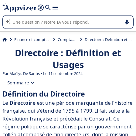
répondre (plusieurs lignes avec
shift + entrée
).
L'IA de Appvizer vous guide dans l'utilisation ou la sélection de
logiciel SaaS en entreprise.
Finance et comptabilité
Comptabilité
Directoire : Définition et Usages
Directoire : Définition et
Usages
Par
Maëlys De Santis
• Le 11 septembre 2024
Sommaire
Définition du Directoire
• Définition du Directoire
Le
Directoire
est une période marquante de l'histoire
• Historique du Directoire
française, qui s'étend de 1795 à 1799. Il fait suite à la
• Les caractéristiques du Directoire
Révolution française et précédait le Consulat. Ce
régime politique se caractérise par un gouvernement
• Impacts et influences du Directoire
collégial composé de cinq directeurs, dont la mission