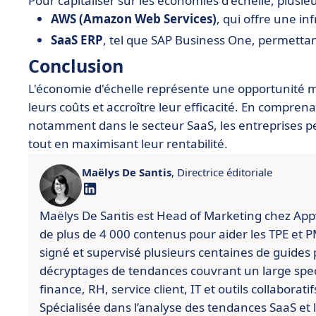
Pour capitaliser sur les économies d'échelle, plusie
AWS (Amazon Web Services)
, qui offre une in
SaaS ERP
, tel que SAP Business One, permettan
Conclusion
L'économie d'échelle représente une opportunité m
leurs coûts et accroître leur efficacité. En compren
notamment dans le secteur SaaS, les entreprises p
tout en maximisant leur rentabilité.
Maëlys De Santis
, Directrice éditoriale
Maëlys De Santis est Head of Marketing chez Appviz
de plus de 4 000 contenus pour aider les TPE et PME
signé et supervisé plusieurs centaines de guides 
décryptages de tendances couvrant un large spect
finance, RH, service client, IT et outils collaboratif
Spécialisée dans l’analyse des tendances SaaS et l’