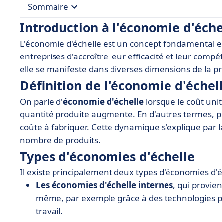
Sommaire
Introduction à l'économie d'éche
• Introduction à l'économie d'échelle
L'économie d'échelle est un concept fondamental 
• Définition de l'économie d'échelle
entreprises d'accroître leur efficacité et leur comp
• Types d'économies d'échelle
elle se manifeste dans diverses dimensions de la p
Définition de l'économie d'échel
• Exemples concrets d'économie d'échelle
On parle d'
• Avantages et inconvénients de l'économie d'éc
économie d'échelle
lorsque le coût uni
quantité produite augmente. En d'autres termes, p
• Applications dans le secteur SaaS
coûte à fabriquer. Cette dynamique s'explique par la
• Outils et logiciels recommandés pour exploiter
nombre de produits.
• Conclusion
Types d'économies d'échelle
Il existe principalement deux types d'économies d'é
Les économies d'échelle internes
, qui provie
même, par exemple grâce à des technologies pl
travail.