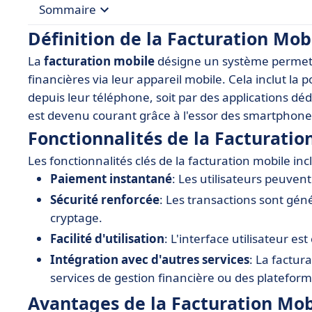
Sommaire
Définition de la Facturation Mob
• Définition de la Facturation Mobile
La
facturation mobile
désigne un système permetta
• Fonctionnalités de la Facturation Mobile
financières via leur appareil mobile. Cela inclut la 
• Avantages de la Facturation Mobile
depuis leur téléphone, soit par des applications dé
est devenu courant grâce à l'essor des smartphones e
• Applications et Outils de Facturation Mobile
Fonctionnalités de la Facturatio
• Cas d'Utilisation de la Facturation Mobile
Les fonctionnalités clés de la facturation mobile inc
• Meilleures Pratiques pour la Facturation Mobil
Paiement instantané
: Les utilisateurs peuven
• Conclusion
Sécurité renforcée
: Les transactions sont gén
cryptage.
Facilité d'utilisation
: L'interface utilisateur es
Intégration avec d'autres services
: La factur
services de gestion financière ou des platefo
Avantages de la Facturation Mob