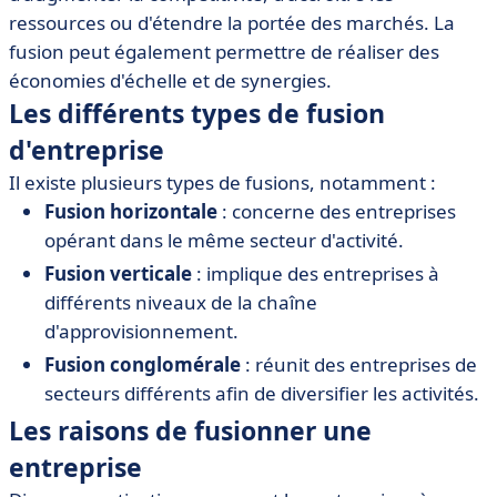
• Les impacts d'une fusion sur les parties prenantes
ressources ou d'étendre la portée des marchés. La
• Outils et logiciels recommandés pour gérer une
fusion peut également permettre de réaliser des
fusion d'entreprise
économies d'échelle et de synergies.
• Études de cas et exemples de fusions réussies
Les différents types de fusion
d'entreprise
Il existe plusieurs types de fusions, notamment :
Fusion horizontale
: concerne des entreprises
opérant dans le même secteur d'activité.
Fusion verticale
: implique des entreprises à
différents niveaux de la chaîne
d'approvisionnement.
Fusion conglomérale
: réunit des entreprises de
secteurs différents afin de diversifier les activités.
Les raisons de fusionner une
entreprise