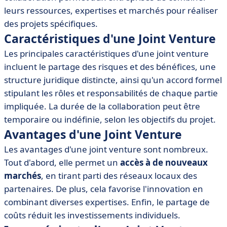
• Types de Joint Ventures
leurs ressources, expertises et marchés pour réaliser
• Exemples de Joint Ventures réussies
des projets spécifiques.
• Mise en place d'une Joint Venture
Caractéristiques d'une Joint Venture
• Outils et logiciels recommandés pour gérer une Joint
Les principales caractéristiques d'une joint venture
Venture
incluent le partage des risques et des bénéfices, une
structure juridique distincte, ainsi qu'un accord formel
stipulant les rôles et responsabilités de chaque partie
impliquée. La durée de la collaboration peut être
temporaire ou indéfinie, selon les objectifs du projet.
Avantages d'une Joint Venture
Les avantages d'une joint venture sont nombreux.
Tout d'abord, elle permet un
accès à de nouveaux
marchés
, en tirant parti des réseaux locaux des
partenaires. De plus, cela favorise l'innovation en
combinant diverses expertises. Enfin, le partage de
coûts réduit les investissements individuels.