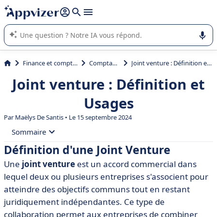
répondre (plusieurs lignes avec
shift + entrée
).
L'IA de Appvizer vous guide dans l'utilisation ou la sélection de
logiciel SaaS en entreprise.
Finance et comptabilité
Comptabilité
Joint venture : Définition et Usages
Joint venture : Définition et
Usages
Par
Maëlys De Santis
• Le 15 septembre 2024
Sommaire
Définition d'une Joint Venture
• Définition d'une Joint Venture
Une
joint venture
est un accord commercial dans
• Caractéristiques d'une Joint Venture
lequel deux ou plusieurs entreprises s'associent pour
• Avantages d'une Joint Venture
atteindre des objectifs communs tout en restant
juridiquement indépendantes. Ce type de
• Inconvénients d'une Joint Venture
collaboration permet aux entreprises de combiner