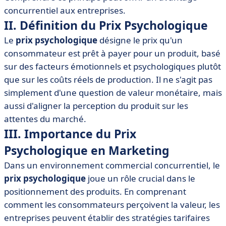
• V. Stratégies pour Déterminer le Prix Psychologique
concurrentiel aux entreprises.
• VI. Outils et SaaS Recommandés pour Analyser le Prix
II. Définition du Prix Psychologique
Psychologique
Le
prix psychologique
désigne le prix qu'un
• VII. Études de Cas Illustrant le Prix Psychologique
consommateur est prêt à payer pour un produit, basé
• Toutefois, l'observation et l'analyse régulières sont
sur des facteurs émotionnels et psychologiques plutôt
essentielles afin d'ajuster ces stratégies selon
que sur les coûts réels de production. Il ne s'agit pas
l'évolution du marché.
simplement d'une question de valeur monétaire, mais
• VIII. Conclusion
aussi d'aligner la perception du produit sur les
attentes du marché.
III. Importance du Prix
Psychologique en Marketing
Dans un environnement commercial concurrentiel, le
prix psychologique
joue un rôle crucial dans le
positionnement des produits. En comprenant
comment les consommateurs perçoivent la valeur, les
entreprises peuvent établir des stratégies tarifaires