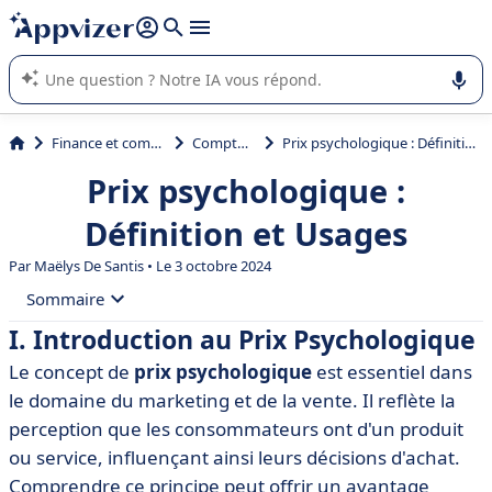
répondre (plusieurs lignes avec
shift + entrée
).
L'IA de Appvizer vous guide dans l'utilisation ou la sélection de
logiciel SaaS en entreprise.
Finance et comptabilité
Comptabilité
Prix psychologique : Définition et Usages
Prix psychologique :
Définition et Usages
Par
Maëlys De Santis
• Le 3 octobre 2024
Sommaire
I. Introduction au Prix Psychologique
• I. Introduction au Prix Psychologique
Le concept de
prix psychologique
est essentiel dans
• II. Définition du Prix Psychologique
le domaine du marketing et de la vente. Il reflète la
• III. Importance du Prix Psychologique en Marketing
perception que les consommateurs ont d'un produit
ou service, influençant ainsi leurs décisions d'achat.
• IV. Facteurs Influant sur le Prix Psychologique
Comprendre ce principe peut offrir un avantage