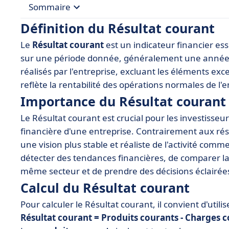
Sommaire
Définition du Résultat courant
• Définition du Résultat courant
Le
Résultat courant
est un indicateur financier es
• Importance du Résultat courant dans l'analyse
sur une période donnée, généralement une année fis
• Calcul du Résultat courant
réalisés par l'entreprise, excluant les éléments exc
reflète la rentabilité des opérations normales de l'e
• Étapes pour analyser le Résultat courant
Importance du Résultat courant 
• Outils SaaS pour le calcul et l'analyse du Résul
Le Résultat courant est crucial pour les investisseur
• Exemples pratiques de Résultat courant
financière d'une entreprise. Contrairement aux résu
• Conclusion
une vision plus stable et réaliste de l'activité comme
détecter des tendances financières, de comparer la
même secteur et de prendre des décisions éclairée
Calcul du Résultat courant
Pour calculer le Résultat courant, il convient d'utili
Résultat courant = Produits courants - Charges 