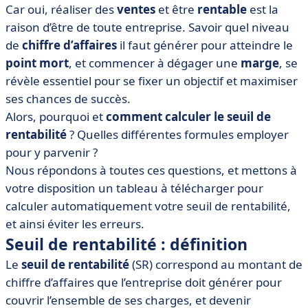
Car oui, réaliser des
ventes
et être
rentable
est la
• Exemple de calcul du seuil de rentabilité
raison d’être de toute entreprise. Savoir quel niveau
• [Tableau Excel à télécharger] Calcul automatique du
de
chiffre d’affaires
il faut générer pour atteindre le
seuil de rentabilité
point mort
, et commencer à dégager une
marge
, se
• Le seuil de rentabilité : un indicateur fiable ?
révèle essentiel pour se fixer un objectif et maximiser
ses chances de succès.
Alors, pourquoi et
comment calculer le seuil de
rentabilité
? Quelles différentes formules employer
pour y parvenir ?
Nous répondons à toutes ces questions, et mettons à
votre disposition un tableau à télécharger pour
calculer automatiquement votre seuil de rentabilité,
et ainsi éviter les erreurs.
Seuil de rentabilité : définition
Le
seuil de rentabilité
(SR) correspond au montant de
chiffre d’affaires que l’entreprise doit générer pour
couvrir l’ensemble de ses charges, et devenir