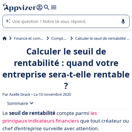
répondre (plusieurs lignes avec
shift + entrée
).
L'IA de Appvizer vous guide dans l'utilisation ou la sélection de
logiciel SaaS en entreprise.
Finance et comptabilité
Comptabilité
Calculer le seuil de rentabilité : quand votre entreprise sera-t-elle rentable ?
Calculer le seuil de
rentabilité : quand votre
entreprise sera-t-elle rentable
?
Par
Axelle Drack
• Le 10 novembre 2020
Sommaire
Le
seuil de rentabilité
compte parmi
les
• Seuil de rentabilité : définition
principaux indicateurs financiers
que tout créateur ou
• Calcul du seuil de rentabilité en 5 étapes
chef d’entreprise surveille avec attention.