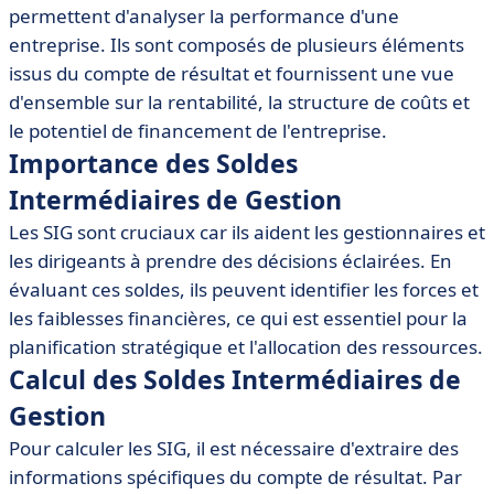
• Fonctions des Soldes Intermédiaires de Gestion
permettent d'analyser la performance d'une
entreprise. Ils sont composés de plusieurs éléments
• Exemples pratiques des Soldes Intermédiaires de
Gestion
issus du compte de résultat et fournissent une vue
d'ensemble sur la rentabilité, la structure de coûts et
• Outils et logiciels recommandés pour l'analyse des
SIG
le potentiel de financement de l'entreprise.
Importance des Soldes
• Conclusion sur les Soldes Intermédiaires de Gestion
Intermédiaires de Gestion
Les SIG sont cruciaux car ils aident les gestionnaires et
les dirigeants à prendre des décisions éclairées. En
évaluant ces soldes, ils peuvent identifier les forces et
les faiblesses financières, ce qui est essentiel pour la
planification stratégique et l'allocation des ressources.
Calcul des Soldes Intermédiaires de
Gestion
Pour calculer les SIG, il est nécessaire d'extraire des
informations spécifiques du compte de résultat. Par