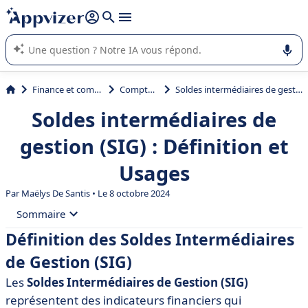
répondre (plusieurs lignes avec
shift + entrée
).
L'IA de Appvizer vous guide dans l'utilisation ou la sélection de
logiciel SaaS en entreprise.
Finance et comptabilité
Comptabilité
Soldes intermédiaires de gestion (SIG) : Définition et Usages
Soldes intermédiaires de
gestion (SIG) : Définition et
Usages
Par
Maëlys De Santis
• Le 8 octobre 2024
Sommaire
Définition des Soldes Intermédiaires
• Définition des Soldes Intermédiaires de Gestion (SIG)
de Gestion (SIG)
• Importance des Soldes Intermédiaires de Gestion
Les
Soldes Intermédiaires de Gestion (SIG)
• Calcul des Soldes Intermédiaires de Gestion
représentent des indicateurs financiers qui