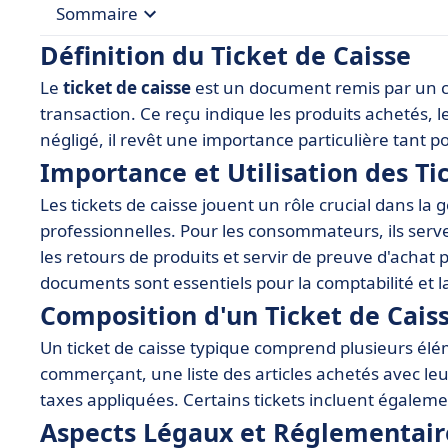
Sommaire
Définition du Ticket de Caisse
• Définition du Ticket de Caisse
Le
ticket de caisse
est un document remis par un c
• Importance et Utilisation des Tickets de Caisse
transaction. Ce reçu indique les produits achetés, l
• Composition d'un Ticket de Caisse
négligé, il revêt une importance particulière tant p
Importance et Utilisation des Ti
• Aspects Légaux et Réglementaires
Les tickets de caisse jouent un rôle crucial dans la
• Équipements et Outils Associés
professionnelles. Pour les consommateurs, ils serve
• Logiciels de Gestion des Tickets de Caisse
les retours de produits et servir de preuve d'achat 
• Exemples Pratiques d'Utilisation
documents sont essentiels pour la comptabilité et l
• Conclusion
Composition d'un Ticket de Cais
Un ticket de caisse typique comprend plusieurs élém
commerçant, une liste des articles achetés avec leurs
taxes appliquées. Certains tickets incluent égalem
Aspects Légaux et Réglementair