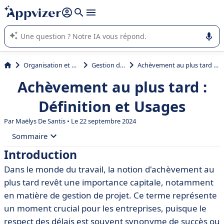
répondre (plusieurs lignes avec
shift + entrée
).
L'IA de Appvizer vous guide dans l'utilisation ou la sélection de
logiciel SaaS en entreprise.
Organisation et planification
Gestion de projet
Achèvement au plus tard : Définition et Usages
Achèvement au plus tard :
Définition et Usages
Par
Maëlys De Santis
• Le 22 septembre 2024
Sommaire
Introduction
• Introduction
Dans le monde du travail, la notion d'achèvement au
• Définition de l'Achèvement au Plus Tard
plus tard revêt une importance capitale, notamment
• Importance de l'Achèvement au Plus Tard
en matière de gestion de projet. Ce terme représente
un moment crucial pour les entreprises, puisque le
• Implications Légales et Contractuelles
respect des délais est souvent synonyme de succès ou