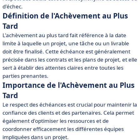
• Outils et Logiciels pour Gérer l'Achèvement au Plus
d'échec.
Tard
Définition de l'Achèvement au Plus
• Meilleures Pratiques pour Assurer l'Achèvement au
Tard
Plus Tard
• Études de Cas et Exemples
L'achèvement au plus tard fait référence à la date
limite à laquelle un projet, une tâche ou un livrable
• Conclusion
doit être finalisé. Cette échéance est généralement
précisée dans les contrats et les plans de projet, et elle
sert à établir des attentes claires entre toutes les
parties prenantes.
Importance de l'Achèvement au Plus
Tard
Le respect des échéances est crucial pour maintenir la
confiance des clients et des partenaires. Cela permet
également d'optimiser les ressources et de
coordonner efficacement les différentes équipes
impliquées dans un projet.