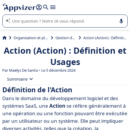
répondre (plusieurs lignes avec
shift + entrée
).
L'IA de Appvizer vous guide dans l'utilisation ou la sélection de
logiciel SaaS en entreprise.
Organisation et planification
Gestion de projet
Action (Action) : Définition et Usages
Action (Action) : Définition et
Usages
Par
Maëlys De Santis
• Le 5 décembre 2024
Sommaire
Définition de l'Action
• Définition de l'Action
Dans le domaine du développement logiciel et des
• Types d'Actions
systèmes SaaS, une
Action
se réfère généralement à
• Importance des Actions dans les SaaS
une opération ou une fonction pouvant être exécutée
par un utilisateur ou un système. Elle peut impliquer
• Mise en Œuvre d'Actions
diverses activités, telles que la création, la