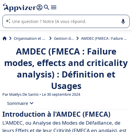
répondre (plusieurs lignes avec
shift + entrée
).
L'IA de Appvizer vous guide dans l'utilisation ou la sélection de
logiciel SaaS en entreprise.
Organisation et planification
Gestion de projet
AMDEC (FMECA : Failure modes, effects and criticality analysis) : Définition et Usages
AMDEC (FMECA : Failure
modes, effects and criticality
analysis) : Définition et
Usages
Par
Maëlys De Santis
• Le 30 septembre 2024
Sommaire
Introduction à l'AMDEC (FMECA)
• Introduction à l'AMDEC (FMECA)
L'AMDEC, ou Analyse des Modes de Défaillance, de
• Définition de l'AMDEC
leurs Effets et de leur Criticité (FMECA en anglais), est