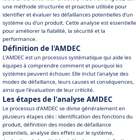
• Les étapes de l'analyse AMDEC
une méthode structurée et proactive utilisée pour
identifier et évaluer les défaillances potentielles d'un
• Les différents types d'AMDEC
système ou d'un produit. Cette analyse est essentielle
• Importance de l'AMDEC dans l'industrie
pour améliorer la fiabilité, la sécurité et la
• Applications de l'AMDEC dans le secteur logiciel
performance.
• Outils et logiciels recommandés pour l'AMDEC
Définition de l'AMDEC
• Conclusion
L'AMDEC est un processus systématique qui aide les
équipes à comprendre comment et pourquoi les
systèmes peuvent échouer. Elle inclut l'analyse des
modes de défaillance, leurs causes et conséquences,
ainsi que l'évaluation de leur criticité.
Les étapes de l'analyse AMDEC
Le processus d'AMDEC se divise généralement en
plusieurs étapes clés : identification des fonctions du
produit, définition des modes de défaillance
potentiels, analyse des effets sur le système,