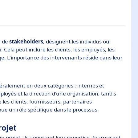
e de
stakeholders
, désignent les individus ou
. Cela peut inclure les clients, les employés, les
. L'importance des intervenants réside dans leur
s
ts
énéralement en deux catégories : internes et
ts
ployés et la direction d'une organisation, tandis
es clients, fournisseurs, partenaires
ue un rôle spécifique dans le processus
rojet
 projet. Ils apportent leur expertise, fournissent