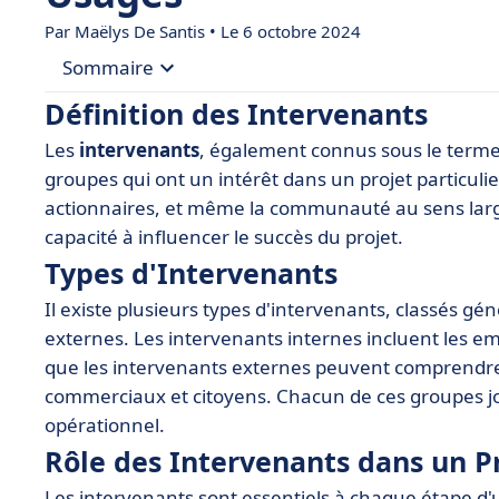
Par
Maëlys De Santis
• Le 6 octobre 2024
Sommaire
Définition des Intervenants
• Définition des Intervenants
Les
intervenants
, également connus sous le term
• Types d'Intervenants
groupes qui ont un intérêt dans un projet particulier
• Rôle des Intervenants dans un Projet
actionnaires, et même la communauté au sens large
capacité à influencer le succès du projet.
• Importance de l'Engagement des Intervenant
Types d'Intervenants
• Outils et Techniques pour Gérer les Intervenan
Il existe plusieurs types d'intervenants, classés g
• Études de Cas sur l'Implication des Intervenan
externes. Les intervenants internes incluent les em
que les intervenants externes peuvent comprendre l
commerciaux et citoyens. Chacun de ces groupes jo
opérationnel.
Rôle des Intervenants dans un P
Les intervenants sont essentiels à chaque étape d'un