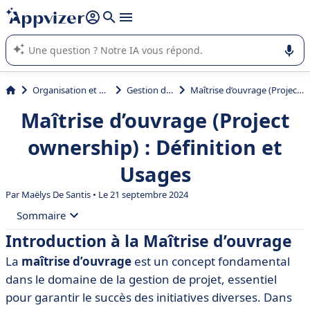
répondre (plusieurs lignes avec
shift + entrée
).
L'IA de Appvizer vous guide dans l'utilisation ou la sélection de
logiciel SaaS en entreprise.
Organisation et planification
Gestion de projet
Maîtrise d’ouvrage (Project ownership) : Définition et Usages
Maîtrise d’ouvrage (Project
ownership) : Définition et
Usages
Par
Maëlys De Santis
• Le 21 septembre 2024
Sommaire
Introduction à la Maîtrise d’ouvrage
• Introduction à la Maîtrise d’ouvrage
La
maîtrise d’ouvrage
est un concept fondamental
• Définition de la Maîtrise d’ouvrage
dans le domaine de la gestion de projet, essentiel
• Rôle et Responsabilités du Maître d’ouvrage
pour garantir le succès des initiatives diverses. Dans