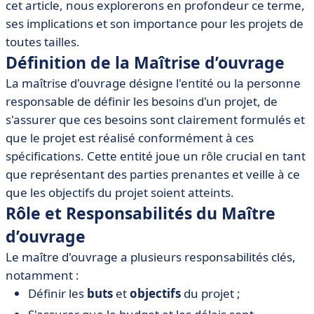
cet article, nous explorerons en profondeur ce terme,
• Processus de Maîtrise d’ouvrage
ses implications et son importance pour les projets de
• Outils et Logiciels recommandés pour la Maîtrise
toutes tailles.
d’ouvrage
Définition de la Maîtrise d’ouvrage
• Meilleures Pratiques dans la Maîtrise d’ouvrage
La maîtrise d'ouvrage désigne l'entité ou la personne
• Conclusion
responsable de définir les besoins d'un projet, de
s'assurer que ces besoins sont clairement formulés et
que le projet est réalisé conformément à ces
spécifications. Cette entité joue un rôle crucial en tant
que représentant des parties prenantes et veille à ce
que les objectifs du projet soient atteints.
Rôle et Responsabilités du Maître
d’ouvrage
Le maître d'ouvrage a plusieurs responsabilités clés,
notamment :
Définir les
buts
et
objectifs
du projet ;