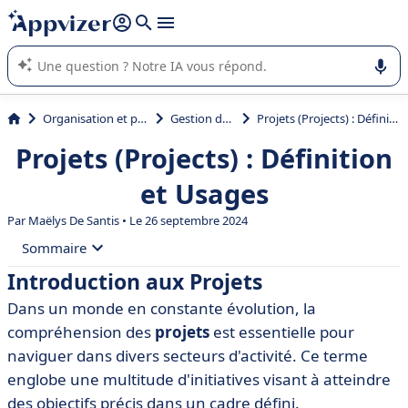
répondre (plusieurs lignes avec
shift + entrée
).
L'IA de Appvizer vous guide dans l'utilisation ou la sélection de
logiciel SaaS en entreprise.
Organisation et planification
Gestion de projet
Projets (Projects) : Définition et Usages
Projets (Projects) : Définition
et Usages
Par
Maëlys De Santis
• Le 26 septembre 2024
Sommaire
Introduction aux Projets
• Introduction aux Projets
Dans un monde en constante évolution, la
• Définition des Projets
compréhension des
projets
est essentielle pour
• Types de Projets
naviguer dans divers secteurs d'activité. Ce terme
englobe une multitude d'initiatives visant à atteindre
• Gestion de Projets
des objectifs précis dans un cadre défini.