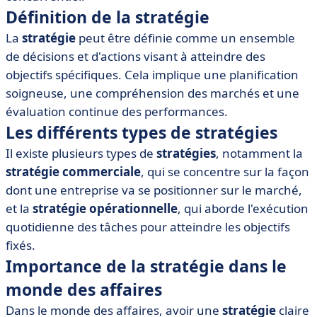
• Processus de développement d'une stratégie
Définition de la stratégie
• Outils et logiciels pour élaborer une stratégie
La
stratégie
peut être définie comme un ensemble
• Exemples pratiques de mise en œuvre d'une stratégie
de décisions et d'actions visant à atteindre des
• Conclusion
objectifs spécifiques. Cela implique une planification
soigneuse, une compréhension des marchés et une
évaluation continue des performances.
Les différents types de stratégies
Il existe plusieurs types de
stratégies
, notamment la
stratégie commerciale
, qui se concentre sur la façon
dont une entreprise va se positionner sur le marché,
et la
stratégie opérationnelle
, qui aborde l'exécution
quotidienne des tâches pour atteindre les objectifs
fixés.
Importance de la stratégie dans le
monde des affaires
Dans le monde des affaires, avoir une
stratégie
claire