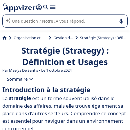
répondre (plusieurs lignes avec
shift + entrée
).
L'IA de Appvizer vous guide dans l'utilisation ou la sélection de
logiciel SaaS en entreprise.
Organisation et planification
Gestion de projet
Stratégie (Strategy) : Définition et Usages
Stratégie (Strategy) :
Définition et Usages
Par
Maëlys De Santis
• Le 1 octobre 2024
Sommaire
Introduction à la stratégie
• Introduction à la stratégie
La
stratégie
est un terme souvent utilisé dans le
• Définition de la stratégie
domaine des affaires, mais elle trouve également sa
• Les différents types de stratégies
place dans d'autres secteurs. Comprendre ce concept
est essentiel pour naviguer dans un environnement
• Importance de la stratégie dans le monde des affaires
concurrentiel.