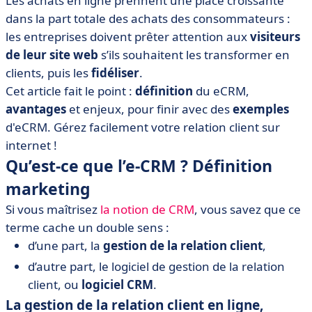
Les achats en ligne prennent une place croissante
• ECRM : exemples à comparer
dans la part totale des achats des consommateurs :
• Le traitement des données clients : oui, mais pas
les entreprises doivent prêter attention aux
visiteurs
n’importe comment
de leur site web
s’ils souhaitent les transformer en
clients, puis les
fidéliser
.
Cet article fait le point :
définition
du eCRM,
avantages
et enjeux, pour finir avec des
exemples
d'eCRM. Gérez facilement votre relation client sur
internet !
Qu’est-ce que l’e-CRM ? Définition
marketing
Si vous maîtrisez
la notion de CRM
, vous savez que ce
terme cache un double sens :
d’une part, la
gestion de la relation client
,
d’autre part, le logiciel de gestion de la relation
client, ou
logiciel CRM
.
La gestion de la relation client en ligne,