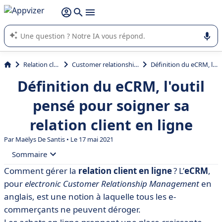
répondre (plusieurs lignes avec
shift + entrée
).
L'IA de Appvizer vous guide dans l'utilisation ou la sélection de
logiciel SaaS en entreprise.
Relation client et vente
Customer relationship management (CRM)
Définition du eCRM, l'outil pensé pour soigner sa relation client en ligne
Définition du eCRM, l'outil
pensé pour soigner sa
relation client en ligne
Par
Maëlys De Santis
• Le 17 mai 2021
Sommaire
Comment gérer la
relation client en ligne
? L’
eCRM
,
• Qu’est-ce que l’e-CRM ? Définition marketing
pour
electronic Customer Relationship Management
en
• Les avantages du eCRM
anglais, est une notion à laquelle tous les e-
commerçants ne peuvent déroger.
• Les enjeux de la gestion de la relation client en ligne