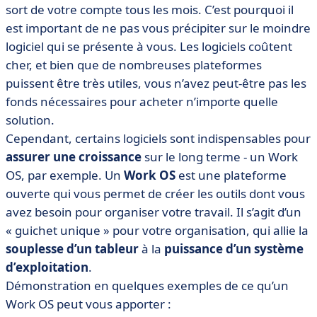
• Automatisez intégralement vos processus
sort de votre compte tous les mois. C’est pourquoi il
est important de ne pas vous précipiter sur le moindre
• Faites évoluer vos flux de travail en fonction de votre
croissance
logiciel qui se présente à vous. Les logiciels coûtent
cher, et bien que de nombreuses plateformes
• Réduisez vos coûts logiciels à long terme
puissent être très utiles, vous n’avez peut-être pas les
• Gagnez du temps, économisez de l’argent et restez
fonds nécessaires pour acheter n’importe quelle
efficace avec un Work OS
solution.
Cependant, certains logiciels sont indispensables pour
assurer une croissance
sur le long terme - un Work
OS, par exemple. Un
Work OS
est une plateforme
ouverte qui vous permet de créer les outils dont vous
avez besoin pour organiser votre travail. Il s’agit d’un
« guichet unique » pour votre organisation, qui allie la
souplesse d’un tableur
à la
puissance d’un système
d’exploitation
.
Démonstration en quelques exemples de ce qu’un
Work OS peut vous apporter :