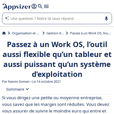
répondre (plusieurs lignes avec
shift + entrée
).
L'IA de Appvizer vous guide dans l'utilisation ou la sélection de
logiciel SaaS en entreprise.
Organisation et planification
Gestion de projet
Passez à un Work OS, l’outil aussi flexible qu’un tableur et aussi puissant qu’un système d’exploitation
Passez à un Work OS, l’outil
aussi flexible qu’un tableur et
aussi puissant qu’un système
d’exploitation
Par
Naomi Soman
• Le 14 octobre 2021
Sommaire
Si vous dirigez une petite ou moyenne entreprise,
• Centralisez vos données dans un unique
vous savez que les marges sont réduites. Vous devez
environnement de travail
vous assurer de suivre le moindre euro qui entre et