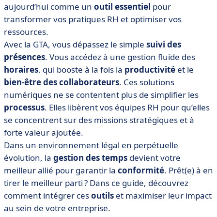
activités
aujourd’hui comme un
outil essentiel
pour
transformer vos pratiques RH et optimiser vos
• Quels sont les enjeux de la gestion des temps et
activités en entreprise ?
ressources.
Avec la GTA, vous dépassez le simple
suivi des
• Le logiciel GTA au centre d’une gestion des temps
présences
bien menée
. Vous accédez à une gestion fluide des
horaires
, qui booste à la fois la
productivité
et le
• Entre planning, congés et activités : pourquoi la GTA
bien-être des collaborateurs
. Ces solutions
est indispensable aux entreprises du futur
numériques ne se contentent plus de simplifier les
processus
. Elles libèrent vos équipes RH pour qu’elles
se concentrent sur des missions stratégiques et à
forte valeur ajoutée.
Dans un environnement légal en perpétuelle
évolution, la
gestion des temps
devient votre
meilleur allié pour garantir la
conformité
. Prêt(e) à en
tirer le meilleur parti ? Dans ce guide, découvrez
comment intégrer ces
outils
et maximiser leur impact
au sein de votre entreprise.