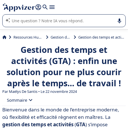
répondre (plusieurs lignes avec
shift + entrée
).
L'IA de Appvizer vous guide dans l'utilisation ou la sélection de
logiciel SaaS en entreprise.
Ressources Humaines (RH)
Gestion des temps
Gestion des temps et activités (GTA) : enfin une solution pour ne plus courir après le temps... de travail !
Gestion des temps et
activités (GTA) : enfin une
solution pour ne plus courir
après le temps... de travail !
Par
Maëlys De Santis
• Le 22 novembre 2024
Sommaire
Bienvenue dans le monde de l’entreprise moderne,
• Qu’est-ce que la gestion des temps et des activités ?
où flexibilité et efficacité règnent en maîtres. La
• Les 5 avantages d’une bonne gestion des temps et
gestion des temps et activités
(
GTA
) s’impose