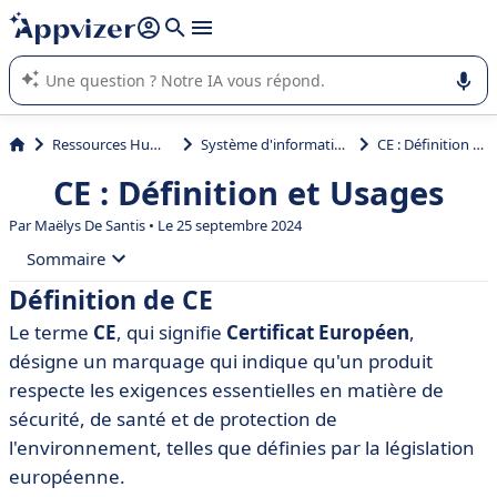
répondre (plusieurs lignes avec
shift + entrée
).
L'IA de Appvizer vous guide dans l'utilisation ou la sélection de
logiciel SaaS en entreprise.
Ressources Humaines (RH)
Système d'information RH (SIRH)
CE : Définition et Usages
CE : Définition et Usages
Par
Maëlys De Santis
• Le 25 septembre 2024
Sommaire
Définition de CE
• Définition de CE
Le terme
CE
, qui signifie
Certificat Européen
,
• Origine et histoire du terme CE
désigne un marquage qui indique qu'un produit
• Types de CE
respecte les exigences essentielles en matière de
sécurité, de santé et de protection de
• Importance du CE dans le monde professionnel
l'environnement, telles que définies par la législation
• Applications et exemples pratiques du CE
européenne.
• Outils et logiciels recommandés pour utiliser le CE