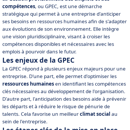
• Les étapes clés de la mise en place d'une démarche
compétences
, ou GPEC, est une démarche
GPEC
stratégique qui permet à une entreprise d'anticiper
• Les outils et logiciels pour optimiser la GPEC
ses besoins en ressources humaines afin de s'adapter
• Exemples de mise en œuvre de la GPEC dans les
aux évolutions de son environnement. Elle intègre
entreprises
une vision pluridisciplinaire, visant à croiser les
• Les bénéfices d'une gestion prévisionnelle efficace
compétences disponibles et nécessaires avec les
des emplois et des compétences
emplois à pourvoir dans le futur.
• Conclusion sur l'importance de la GPEC
Les enjeux de la GPEC
La GPEC répond à plusieurs enjeux majeurs pour une
entreprise. D'une part, elle permet d'optimiser les
ressources humaines
en identifiant les compétences
clés nécessaires au développement de l'organisation.
D'autre part, l'anticipation des besoins aide à prévenir
les départs et à réduire le risque de pénurie de
talents. Cela favorise un meilleur
climat social
au
sein de l'entreprise.