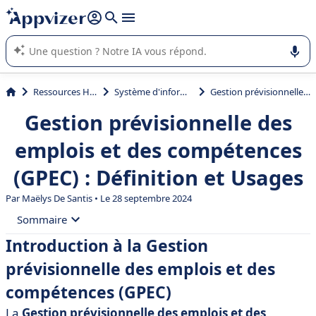
répondre (plusieurs lignes avec
shift + entrée
).
L'IA de Appvizer vous guide dans l'utilisation ou la sélection de
logiciel SaaS en entreprise.
Ressources Humaines (RH)
Système d'information RH (SIRH)
Gestion prévisionnelle des emplois et des compétences (GPEC) : Définition et Usages
Gestion prévisionnelle des
emplois et des compétences
(GPEC) : Définition et Usages
Par
Maëlys De Santis
• Le 28 septembre 2024
Sommaire
Introduction à la Gestion
• Introduction à la Gestion prévisionnelle des emplois
prévisionnelle des emplois et des
et des compétences (GPEC)
compétences (GPEC)
• Les enjeux de la GPEC
La
Gestion prévisionnelle des emplois et des