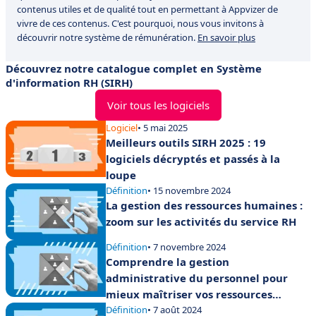
contenus utiles et de qualité tout en permettant à Appvizer de
vivre de ces contenus. C'est pourquoi, nous vous invitons à
découvrir notre système de rémunération.
En savoir plus
Découvrez notre catalogue complet en Système
d'information RH (SIRH)
Voir tous les logiciels
Logiciel
• 5 mai 2025
Meilleurs outils SIRH 2025 : 19
logiciels décryptés et passés à la
loupe
Définition
• 15 novembre 2024
La gestion des ressources humaines :
zoom sur les activités du service RH
Définition
• 7 novembre 2024
Comprendre la gestion
administrative du personnel pour
mieux maîtriser vos ressources
humaines
Définition
• 7 août 2024