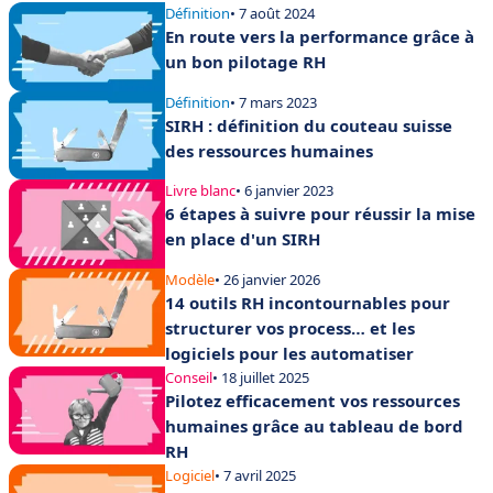
humaines
Définition
• 7 août 2024
En route vers la performance grâce à
un bon pilotage RH
Définition
• 7 mars 2023
SIRH : définition du couteau suisse
des ressources humaines
Livre blanc
• 6 janvier 2023
6 étapes à suivre pour réussir la mise
en place d'un SIRH
Modèle
• 26 janvier 2026
14 outils RH incontournables pour
structurer vos process… et les
logiciels pour les automatiser
Conseil
• 18 juillet 2025
Pilotez efficacement vos ressources
humaines grâce au tableau de bord
RH
Logiciel
• 7 avril 2025