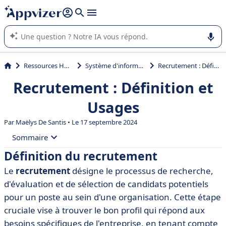
répondre (plusieurs lignes avec
shift + entrée
).
L'IA de Appvizer vous guide dans l'utilisation ou la sélection de
logiciel SaaS en entreprise.
Ressources Humaines (RH)
Système d'information RH (SIRH)
Recrutement : Définition et Usages
Recrutement : Définition et
Usages
Par
Maëlys De Santis
• Le 17 septembre 2024
Sommaire
Définition du recrutement
• Définition du recrutement
Le
recrutement
désigne le processus de recherche,
• L'importance du recrutement dans une entreprise
d'évaluation et de sélection de candidats potentiels
• Les différentes étapes du processus de recrutement
pour un poste au sein d'une organisation. Cette étape
cruciale vise à trouver le bon profil qui répond aux
• Les outils et logiciels liés au recrutement
besoins spécifiques de l'entreprise, en tenant compte