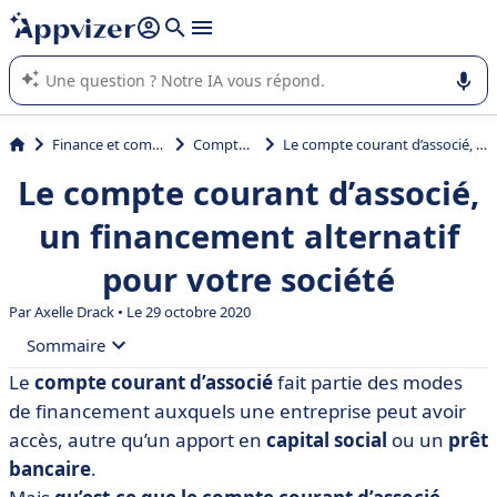
répondre (plusieurs lignes avec
shift + entrée
).
L'IA de Appvizer vous guide dans l'utilisation ou la sélection de
logiciel SaaS en entreprise.
Finance et comptabilité
Comptabilité
Le compte courant d’associé, un financement alternatif pour votre société
Le compte courant d’associé,
un financement alternatif
pour votre société
Par
Axelle Drack
• Le 29 octobre 2020
Sommaire
Le
compte courant d’associé
fait partie des modes
• Qu’est-ce que le compte courant d’associé ?
de financement auxquels une entreprise peut avoir
• Comment fonctionne un compte courant d’associé ?
accès, autre qu’un apport en
capital social
ou un
prêt
bancaire
.
• Fiscalité : focus sur le taux déductible du compte