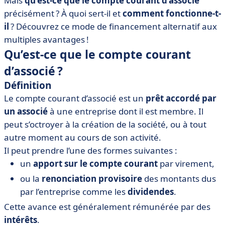
Mais
qu’est-ce que le compte courant d’associé
courant d’associé
précisément ? À quoi sert-il et
comment fonctionne-t-
• Le compte courant d’associé : des avantages
il
? Découvrez ce mode de financement alternatif aux
indéniables
multiples avantages !
Qu’est-ce que le compte courant
d’associé ?
Définition
Le compte courant d’associé est un
prêt accordé par
un associé
à une entreprise dont il est membre. Il
peut s’octroyer à la création de la société, ou à tout
autre moment au cours de son activité.
Il peut prendre l’une des formes suivantes :
un
apport sur le compte courant
par virement,
ou la
renonciation provisoire
des montants dus
par l’entreprise comme les
dividendes
.
Cette avance est généralement rémunérée par des
intérêts
.