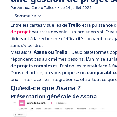
Par
Ainhoa Carpio-Talleux
• Le 24 juillet 2025
Sommaire
Entre les cartes visuelles de
Trello
et la puissance d
• Qu’est-ce que Asana ?
de projet
peut vite devenir… un projet en soi
.
Freel
dirigeant à la recherche d’efficacité : on veut tous
• Qu’est-ce que Trello ?
sans s’y perdre.
• Asana vs Trello : comparez les fonctionnalités
Mais alors,
Asana ou Trello
? Deux plateformes pop
• Asana vs Trello : comparez les prix
répondent pas aux mêmes besoins. L’un mise sur l
de projets complexes
• Asana vs Trello : quelle interface est la plus intu
. Et si on les mettait face à fa
Dans cet article, on vous propose un
comparatif co
• Asana vs Trello : comparez les intégrations
prix, l’interface, les intégrations… et surtout ce qu
• Quand choisir Asana ou Trello ?
Qu’est-ce que Asana ?
• Conclusion
Présentation générale de Asana
• FAQ