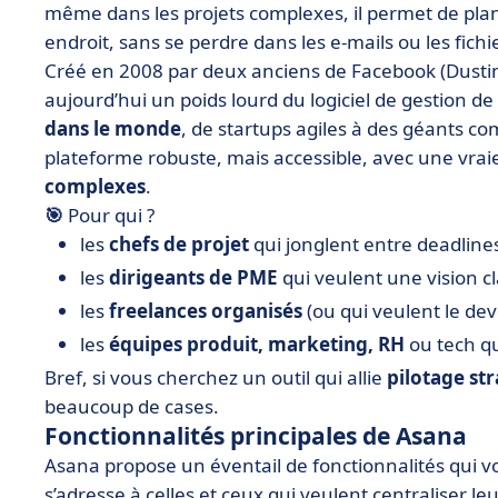
même dans les projets complexes, il permet de plan
endroit, sans se perdre dans les e-mails ou les fichi
Créé en 2008 par deux anciens de Facebook (Dustin 
aujourd’hui un poids lourd du logiciel de gestion de p
dans le monde
, de startups agiles à des géants 
plateforme robuste, mais accessible, avec une vrai
complexes
.
🎯
Pour qui ?
les
chefs de projet
qui jonglent entre deadlines,
les
dirigeants de PME
qui veulent une vision cla
les
freelances organisés
(ou qui veulent le deve
les
équipes produit, marketing, RH
ou tech qu
Bref, si vous cherchez un outil qui allie
pilotage st
beaucoup de cases.
Fonctionnalités principales de Asana
Asana propose un éventail de fonctionnalités qui v
s’adresse à celles et ceux qui veulent centraliser l