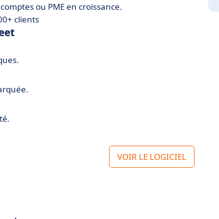
s comptes ou PME en croissance.
0+ clients
eet
ques.
barquée.
té.
VOIR LE LOGICIEL