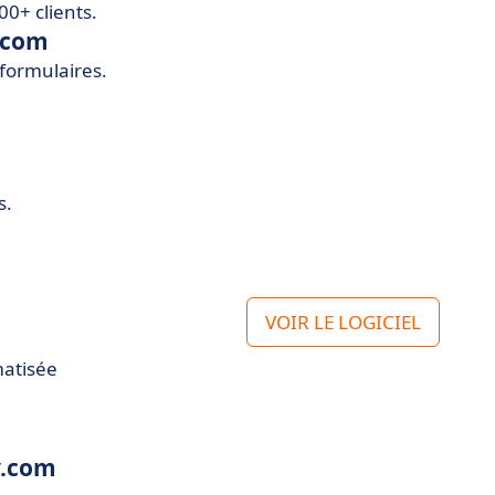
00+ clients.
.com
 formulaires.
s.
VOIR LE LOGICIEL
matisée
y.com