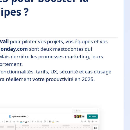
ipes ?
vail
pour piloter vos projets, vos équipes et vos
 monday.com
sont deux mastodontes qui
 Mais derrière les promesses marketing, leurs
 fortement.
nalités
ctionnalités, tarifs, UX, sécurité et cas d’usage
mera réellement votre productivité en 2025.
lus intuitive ?
ions