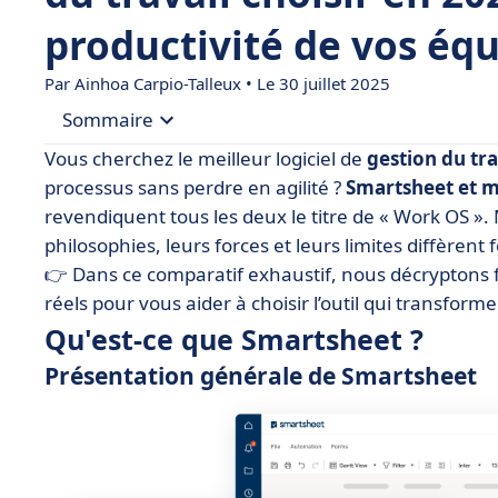
productivité de vos équ
Par
Ainhoa Carpio-Talleux
• Le 30 juillet 2025
Sommaire
Vous cherchez le meilleur logiciel de
gestion du tra
• Qu'est-ce que Smartsheet ?
processus sans perdre en agilité ?
Smartsheet et
revendiquent tous les deux le titre de « Work OS ».
• Qu'est-ce que Monday ?
philosophies, leurs forces et leurs limites diffèrent
• Smartsheet vs Monday : comparez les fonction
👉 Dans ce comparatif exhaustif, nous décryptons fon
• Smartsheet vs Monday : comparez les prix
réels pour vous aider à choisir l’outil qui transfor
• Smartsheet vs Monday : quelle interface est la p
Qu'est-ce que Smartsheet ?
• Smartsheet vs Monday : comparez les intégrat
Présentation générale de Smartsheet
• Quand choisir Smartsheet ou Monday ?
• Conclusion
• FAQ : Smartsheet vs Monday